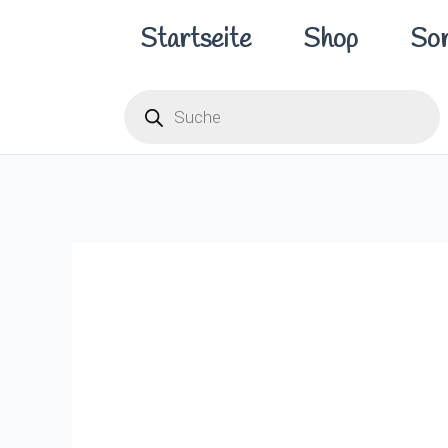
Zum
Startseite
Shop
Sor
Inhalt
springen
Products
search