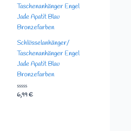
Schlüsselanhänger/
Taschenanhänger Engel
Jade Apatit Blau
Bronzefarben
Bewertet
6,99
€
mit
0
von
5