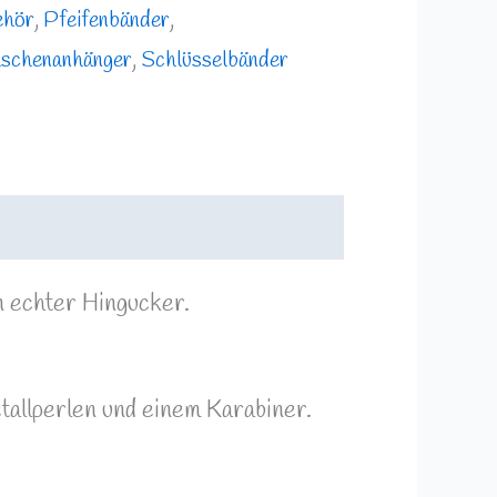
ehör
,
Pfeifenbänder
,
aschenanhänger
,
Schlüsselbänder
in echter Hingucker.
allperlen und einem Karabiner.