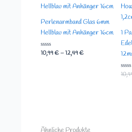
10,99 €
bis
12,49 €
Perlenarmband Glas 6mm
Hellblau mit Anhänger 16cm
1 P
Edel
Bewertet
10,99
€
–
12,49
€
12m
mit
0
von
5
Bewe
10,
mit
0
von
5
Ähnliche Produkte