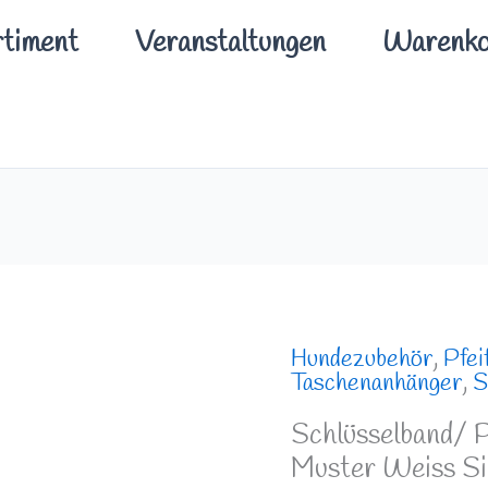
timent
Veranstaltungen
Warenko
Schlüsselband/
Hundezubehör
,
Pfei
Taschenanhänger
,
S
Pfeifenband
Hellblau
Schlüsselband/ P
Muster Weiss Sil
Grau