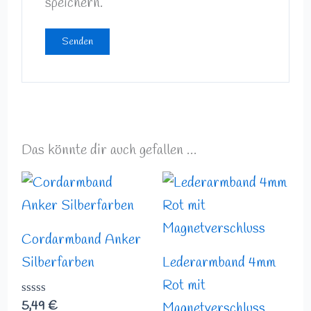
speichern.
Das könnte dir auch gefallen …
Cordarmband Anker
Silberfarben
Lederarmband 4mm
Rot mit
Bewertet
5,49
€
Magnetverschluss