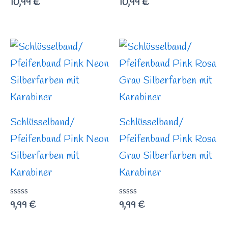
Bewertet
10,99
€
Bewertet
10,99
€
mit
mit
0
0
von
von
5
5
Schlüsselband/
Schlüsselband/
Pfeifenband Pink Neon
Pfeifenband Pink Rosa
Silberfarben mit
Grau Silberfarben mit
Karabiner
Karabiner
Bewertet
9,99
€
Bewertet
9,99
€
mit
mit
0
0