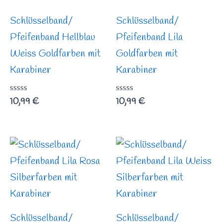
Schlüsselband/
Schlüsselband/
Pfeifenband Hellblau
Pfeifenband Lila
Weiss Goldfarben mit
Goldfarben mit
Karabiner
Karabiner
Bewertet
10,99
€
Bewertet
10,99
€
mit
mit
0
0
von
von
5
5
Schlüsselband/
Schlüsselband/