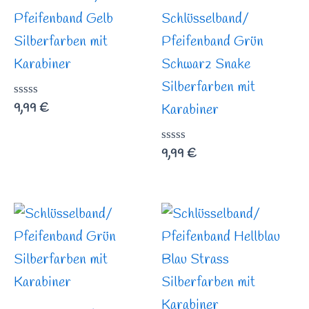
Pfeifenband Gelb
Schlüsselband/
Silberfarben mit
Pfeifenband Grün
Karabiner
Schwarz Snake
Silberfarben mit
Bewertet
9,99
€
Karabiner
mit
0
von
Bewertet
9,99
€
5
mit
0
von
5