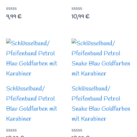
Bewertet
9,99
€
Bewertet
10,99
€
mit
mit
0
0
von
von
5
5
Schlüsselband/
Schlüsselband/
Pfeifenband Petrol
Pfeifenband Petrol
Blau Goldfarben mit
Snake Blau Goldfarben
Karabiner
mit Karabiner