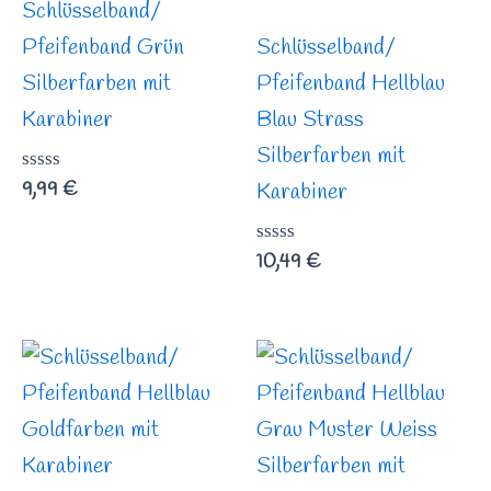
Schlüsselband/
Pfeifenband Grün
Schlüsselband/
Silberfarben mit
Pfeifenband Hellblau
Karabiner
Blau Strass
Silberfarben mit
Bewertet
9,99
€
Karabiner
mit
0
von
Bewertet
10,49
€
5
mit
0
von
5