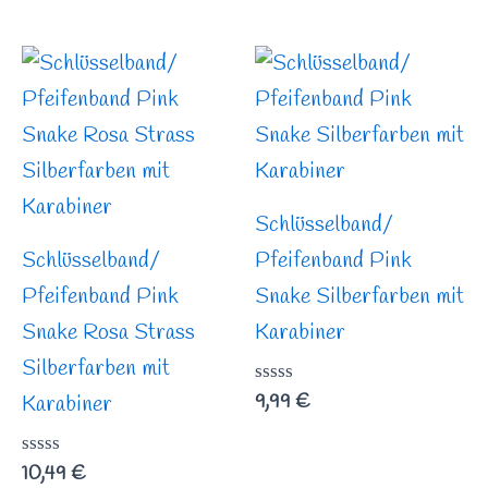
0
von
5
Schlüsselband/
Schlüsselband/
Pfeifenband Pink
Pfeifenband Pink
Snake Silberfarben mit
Snake Rosa Strass
Karabiner
Silberfarben mit
Bewertet
9,99
€
Karabiner
mit
0
von
Bewertet
10,49
€
5