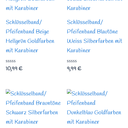
Schlüsselband/
Schlüsselband/
Pfeifenband Beige
Pfeifenband Blautöne
Hellgrün Goldfarben
Weiss Silberfarben mit
mit Karabiner
Karabiner
Bewertet
10,99
€
Bewertet
9,99
€
mit
mit
0
0
von
von
5
5