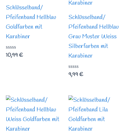
Schlüsselband/
Pfeifenband Hellblau
Schlüsselband/
Goldfarben mit
Pfeifenband Hellblau
Karabiner
Grau Muster Weiss
Silberfarben mit
Bewertet
10,99
€
Karabiner
mit
0
von
Bewertet
9,99
€
5
mit
0
von
5