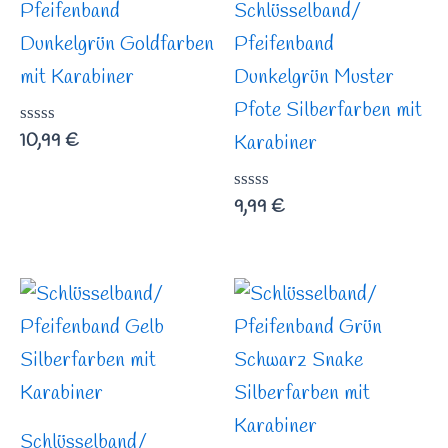
Pfeifenband
Schlüsselband/
Dunkelgrün Goldfarben
Pfeifenband
mit Karabiner
Dunkelgrün Muster
Pfote Silberfarben mit
Bewertet
10,99
€
Karabiner
mit
0
von
Bewertet
9,99
€
5
mit
0
von
5
Schlüsselband/