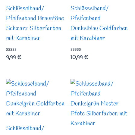
Schlüsselband/
Schlüsselband/
Pfeifenband Brauntöne
Pfeifenband
Schwarz Silberfarben
Dunkelblau Goldfarben
mit Karabiner
mit Karabiner
Bewertet
9,99
€
Bewertet
10,99
€
mit
mit
0
0
von
von
5
5
Schlüsselband/