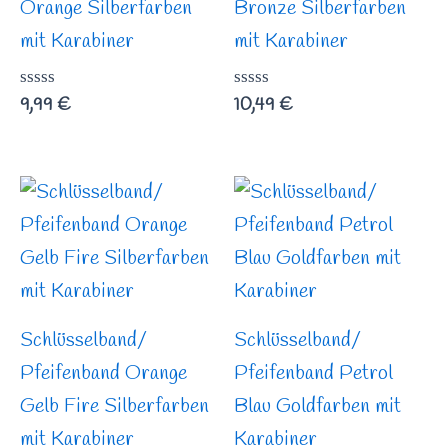
Orange Silberfarben
Bronze Silberfarben
mit Karabiner
mit Karabiner
Bewertet
9,99
€
Bewertet
10,49
€
mit
mit
0
0
von
von
5
5
Schlüsselband/
Schlüsselband/
Pfeifenband Orange
Pfeifenband Petrol
Gelb Fire Silberfarben
Blau Goldfarben mit
mit Karabiner
Karabiner