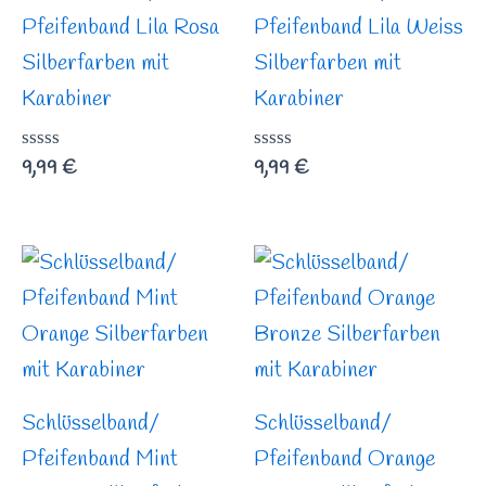
Pfeifenband Lila Rosa
Pfeifenband Lila Weiss
Silberfarben mit
Silberfarben mit
Karabiner
Karabiner
Bewertet
9,99
€
Bewertet
9,99
€
mit
mit
0
0
von
von
5
5
Schlüsselband/
Schlüsselband/
Pfeifenband Mint
Pfeifenband Orange