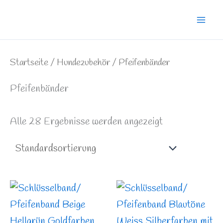
Zum
Mai
Inhalt
Men
springen
Startseite
/
Hundezubehör
/ Pfeifenbänder
Pfeifenbänder
Alle 28 Ergebnisse werden angezeigt