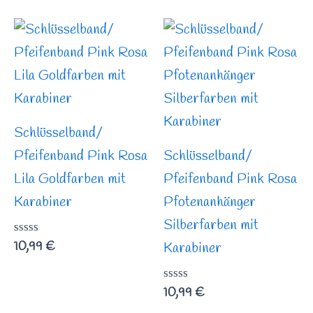
von
von
5
5
Schlüsselband/
Pfeifenband Pink Rosa
Schlüsselband/
Lila Goldfarben mit
Pfeifenband Pink Rosa
Karabiner
Pfotenanhänger
Silberfarben mit
Bewertet
10,99
€
Karabiner
mit
0
von
Bewertet
10,99
€
5
mit