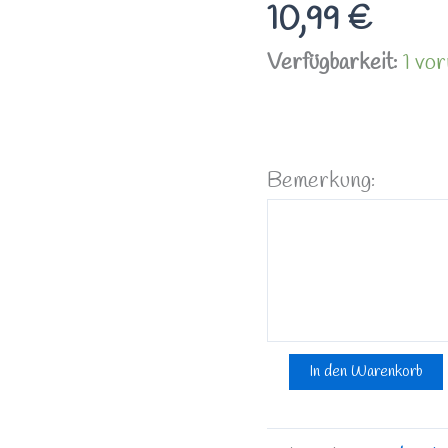
10,99
€
mit
Karabiner
Verfügbarkeit:
1 vor
Menge
Bemerkung:
In den Warenkorb