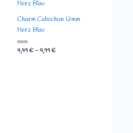
bis
4,99 €
Charm Cabochon 12mm
Herz Blau
Bewertet
4,49
€
–
4,99
€
mit
0
von
5