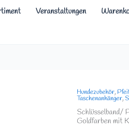
timent
Veranstaltungen
Warenko
Hundezubehör
,
Pfei
Schlüsselband/
Taschenanhänger
,
S
Pfeifenband
Schlüsselband/ P
Hellblau
Goldfarben mit K
Goldfarben