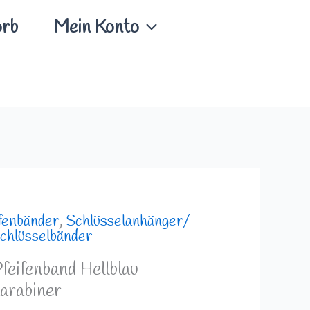
rb
Mein Konto
fenbänder
,
Schlüsselanhänger/
chlüsselbänder
feifenband Hellblau
arabiner