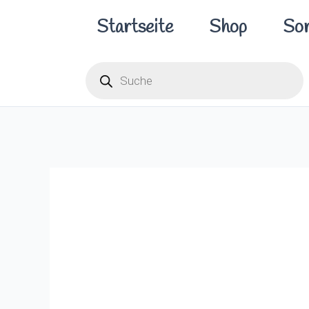
Zum
Startseite
Shop
Sor
Inhalt
springen
Products
search