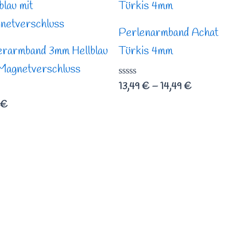
bis
14,49 €
Perlenarmband Achat
erarmband 3mm Hellblau
Türkis 4mm
 Magnetverschluss
Bewertet
13,49
€
–
14,49
€
mit
rtet
0
€
von
5