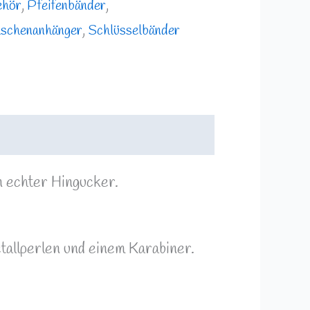
ehör
,
Pfeifenbänder
,
aschenanhänger
,
Schlüsselbänder
in echter Hingucker.
allperlen und einem Karabiner.