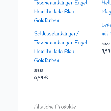
Led
Schlüsselanhänger/
mit
Taschenanhänger Engel
Bewe
9,99
Howlith Jade Blau
mit
0
Goldfarben
von
5
Bewertet
6,99
€
mit
0
von
5
Ähnliche Produkte