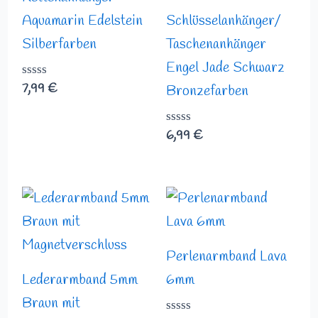
Aquamarin Edelstein
Schlüsselanhänger/
Silberfarben
Taschenanhänger
Engel Jade Schwarz
Bewertet
7,99
€
Bronzefarben
mit
0
von
Bewertet
6,99
€
5
mit
0
von
5
Preisspann
16,49 €
bis
17,99 €
Perlenarmband Lava
Lederarmband 5mm
6mm
Braun mit