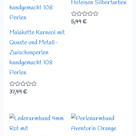
Hufeisen Silberfarben
5,49
€
Bewertet
mit
Malakette Karneol mit
0
von
Quaste und Metall-
5
Zwischenperlen
handgemacht 108
Perlen
37,49
€
Bewertet
mit
0
von
5
Preisspann
16,49 €
bis