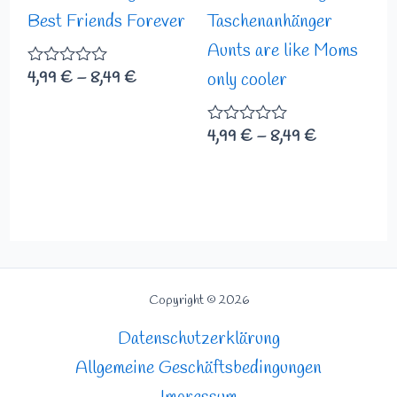
Best Friends Forever
Taschenanhänger
Aunts are like Moms
4,99
€
–
8,49
€
Bewertet
only cooler
mit
0
von
4,99
€
–
8,49
€
Bewertet
5
mit
0
von
5
Copyright © 2026
Datenschutzerklärung
Allgemeine Geschäftsbedingungen