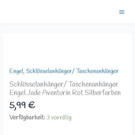
Zum
Mai
Inhalt
Men
springen
Schlüsselanhänger/
Taschenanhänger
Engel
Jade
Engel
,
Schlüsselanhänger/ Taschenanhänger
Aventurin
Schlüsselanhänger/ Taschenanhänger
Rot
Engel Jade Aventurin Rot Silberfarben
Silberfarben
5,99
€
Menge
Verfügbarkeit:
3 vorrätig