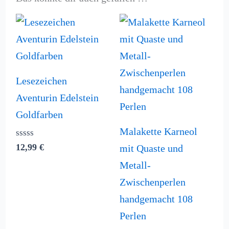
Lesezeichen
Aventurin Edelstein
Goldfarben
Malakette Karneol
Bewertet
12,99
€
mit Quaste und
mit
0
Metall-
von
5
Zwischenperlen
handgemacht 108
Perlen