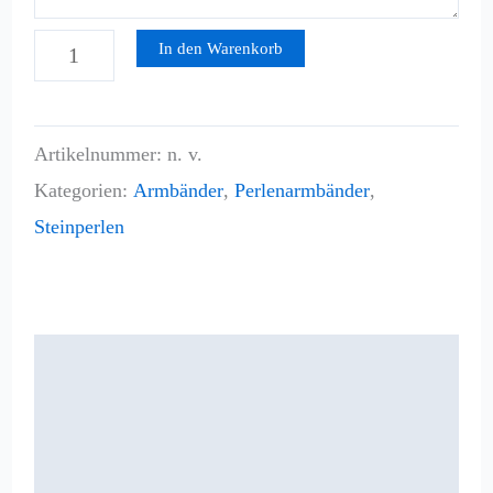
In den Warenkorb
Artikelnummer:
n. v.
Kategorien:
Armbänder
,
Perlenarmbänder
,
Steinperlen
Beschreibung
Zusätzliche Informationen
Rezensionen (0)