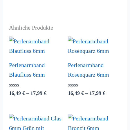
mit
0
von
5
Ähnliche Produkte
Preisspanne:
Preisspann
16,49 €
16,49 €
bis
bis
17,99 €
17,99 €
Perlenarmband
Perlenarmband
Blaufluss 6mm
Rosenquarz 6mm
Bewertet
Bewertet
16,49
€
–
17,99
€
16,49
€
–
17,99
€
mit
mit
0
0
von
von
5
5
Preisspanne:
Preisspann
10,99 €
17,99 €