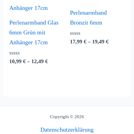
bis
bis
12,49 €
19,49 €
Perlenarmband
Perlenarmband Glas
Bronzit 6mm
6mm Grün mit
Bewertet
17,99
€
–
19,49
€
Anhänger 17cm
mit
0
von
Bewertet
10,99
€
–
12,49
€
5
mit
0
von
5
Copyright © 2026
Datenschutzerklärung