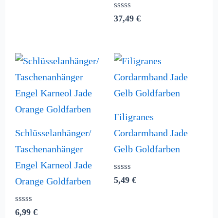
Bewertet
37,49
€
mit
0
von
5
Filigranes
Schlüsselanhänger/
Cordarmband Jade
Taschenanhänger
Gelb Goldfarben
Engel Karneol Jade
Bewertet
5,49
€
Orange Goldfarben
mit
0
von
Bewertet
6,99
€
5