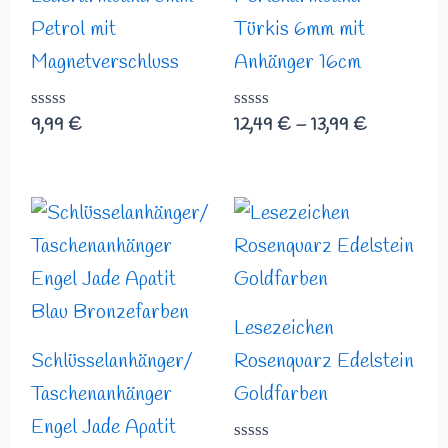
Petrol mit
Türkis 6mm mit
Magnetverschluss
Anhänger 16cm
Bewertet
9,99
€
Bewertet
12,49
€
–
13,99
€
mit
mit
0
0
von
von
5
5
Lesezeichen
Schlüsselanhänger/
Rosenquarz Edelstein
Taschenanhänger
Goldfarben
Engel Jade Apatit