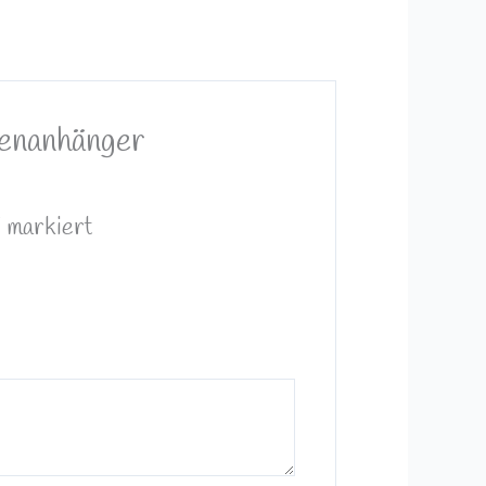
henanhänger
*
markiert