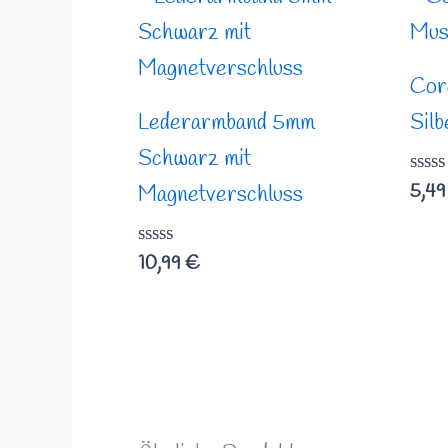
Cor
Lederarmband 5mm
Silb
Schwarz mit
Bewe
5,4
Magnetverschluss
mit
0
von
Bewertet
5
10,99
€
mit
0
von
5