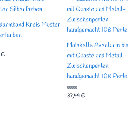
darmband Kreis Muster
erfarben
Malakette Aventurin bl
rtet
9
€
mit Quaste und Metall-
Zwischenperlen
handgemacht 108 Perle
Bewertet
37,49
€
mit
0
von
5