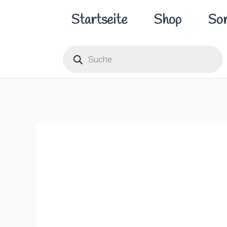
Zum
Startseite
Shop
Sor
Inhalt
springen
Products
search