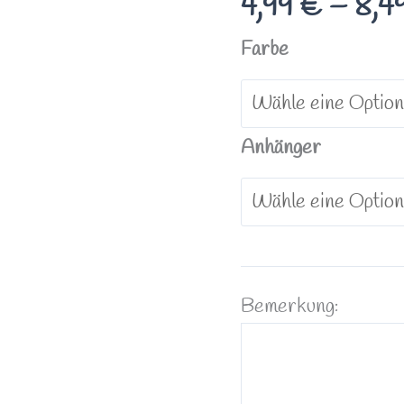
4,99
€
–
8,4
Farbe
Anhänger
Bemerkung: