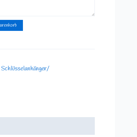
arenkorb
,
Schlüsselanhänger/