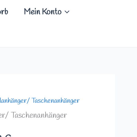
rb
Mein Konto
Preisspanne:
lanhänger/ Taschenanhänger
4,99 €
er/ Taschenanhänger
bis
8,49 €