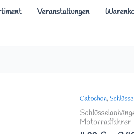
timent
Veranstaltungen
Warenko
Schlüsselanhänger/
Cabochon
,
Schlüsse
Taschenanhänger
Schlüsselanhäng
Motorradfahrer
Motorradfahrer
Menge