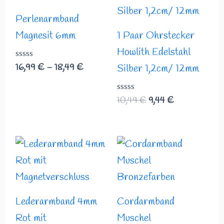
18,49 €
10,49 €
9,44 €.
Perlenarmband
Magnesit 6mm
1 Paar Ohrstecker
Howlith Edelstahl
Bewertet
16,99
€
–
18,49
€
Silber 1,2cm/ 12mm
mit
0
von
Bewertet
10,49
€
9,44
€
5
mit
0
von
5
Lederarmband 4mm
Cordarmband
Rot mit
Muschel