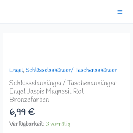
Zum
Mai
Inhalt
Men
springen
Schlüsselanhänger/
Taschenanhänger
Engel
Jaspis
Engel
,
Schlüsselanhänger/ Taschenanhänger
Magnesit
Schlüsselanhänger/ Taschenanhänger
Rot
Engel Jaspis Magnesit Rot
Bronzefarben
Bronzefarben
Menge
6,99
€
Verfügbarkeit:
3 vorrätig