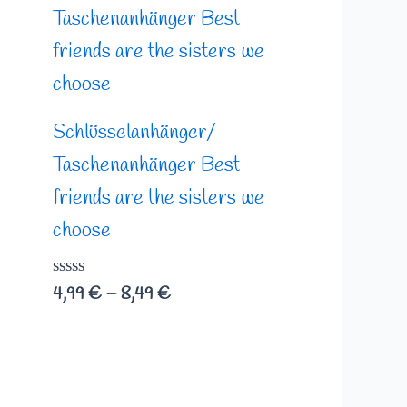
4,99 €
bis
8,49 €
Schlüsselanhänger/
Taschenanhänger Best
friends are the sisters we
choose
Bewertet
4,99
€
–
8,49
€
mit
0
von
5