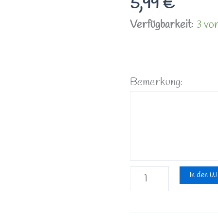
5,99
€
Bronzit
Verfügbarkeit:
3 vor
Braun
Silberfarben
Menge
Bemerkung:
In den W