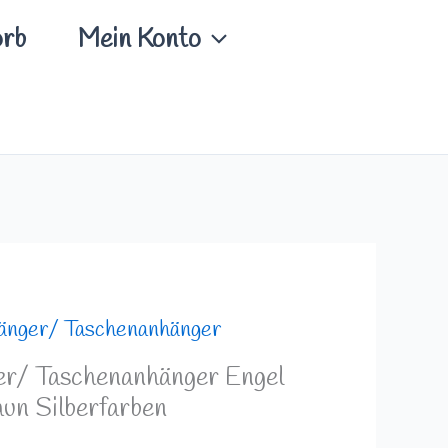
rb
Mein Konto
änger/ Taschenanhänger
er/ Taschenanhänger Engel
un Silberfarben