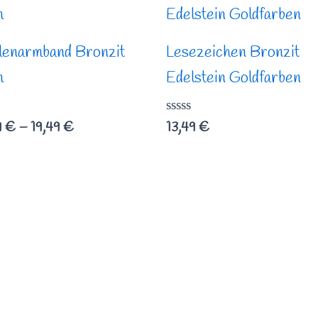
17,99 €
bis
19,49 €
lenarmband Bronzit
Lesezeichen Bronzit
m
Edelstein Goldfarben
rtet
Bewertet
9
€
–
19,49
€
13,49
€
mit
0
von
5