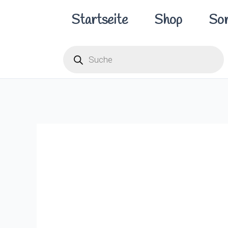
Zum
Startseite
Shop
Sor
Inhalt
springen
Products
search