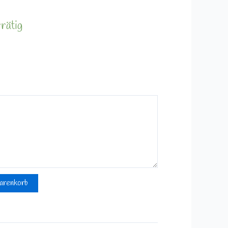
rätig
arenkorb