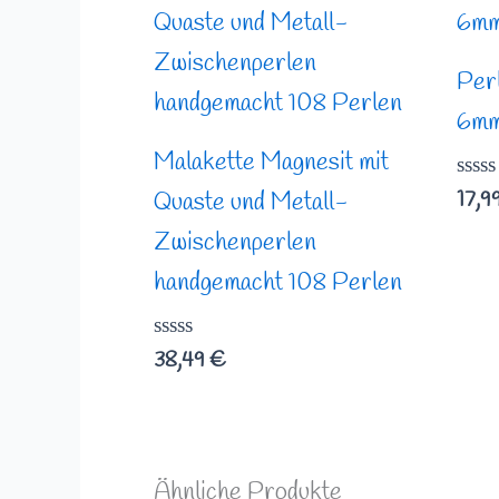
Per
6m
Malakette Magnesit mit
Bewe
17,9
Quaste und Metall-
mit
0
Zwischenperlen
von
5
handgemacht 108 Perlen
Bewertet
38,49
€
mit
0
von
5
Ähnliche Produkte