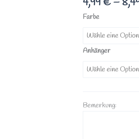
4,99
€
–
8,4
Sonnenuntergang
Farbe
Menge
Anhänger
Bemerkung: