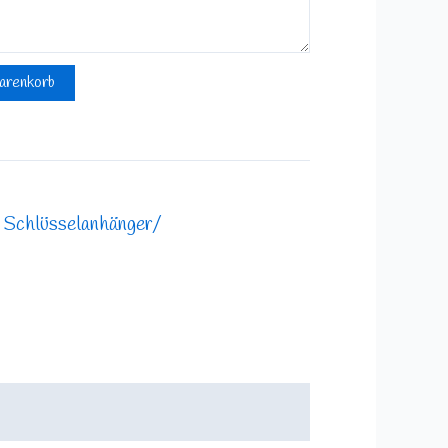
arenkorb
,
Schlüsselanhänger/