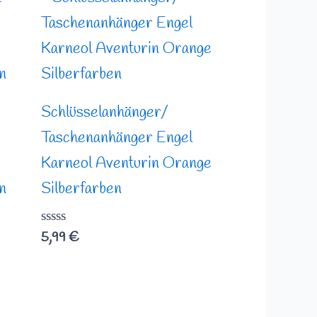
Schlüsselanhänger/
Taschenanhänger Engel
Karneol Aventurin Orange
n
Silberfarben
Bewertet
5,99
€
mit
0
von
5