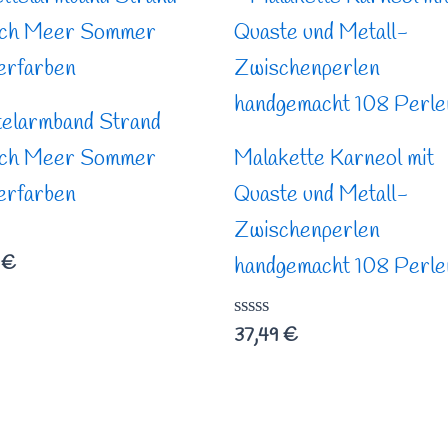
telarmband Strand
ch Meer Sommer
Malakette Karneol mit
erfarben
Quaste und Metall-
Zwischenperlen
rtet
9
€
handgemacht 108 Perle
Bewertet
37,49
€
mit
0
von
5