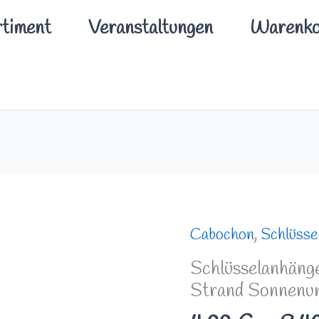
timent
Veranstaltungen
Warenko
Schlüsselanhänger/
Cabochon
,
Schlüsse
Taschenanhänger
Schlüsselanhäng
Palmen
Strand Sonnenu
Strand