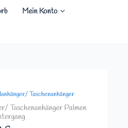
rb
Mein Konto
Preisspanne:
lanhänger/ Taschenanhänger
4,99 €
er/ Taschenanhänger Palmen
bis
ntergang
8,49 €