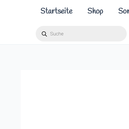
Zum
Startseite
Shop
Sor
Inhalt
springen
Products
search