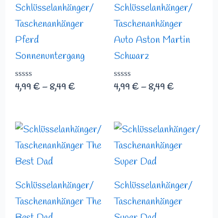
Schlüsselanhänger/
Schlüsselanhänger/
Taschenanhänger
Taschenanhänger
Pferd
Auto Aston Martin
Sonnenuntergang
Schwarz
Bewertet
4,99
€
–
8,49
€
Bewertet
4,99
€
–
8,49
€
mit
mit
0
0
von
von
5
5
Preisspanne:
Preisspanne:
4,99 €
4,99 €
bis
bis
8,49 €
8,49 €
Schlüsselanhänger/
Schlüsselanhänger/
Taschenanhänger The
Taschenanhänger
Best Dad
Super Dad