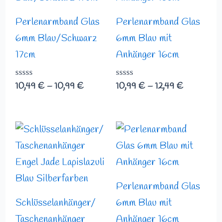
Perlenarmband Glas
Perlenarmband Glas
6mm Blau/Schwarz
6mm Blau mit
17cm
Anhänger 16cm
Bewertet
10,49
€
–
10,99
€
Bewertet
10,99
€
–
12,49
€
mit
mit
0
0
von
von
5
5
Preisspann
10,99 €
bis
12,49 €
Perlenarmband Glas
Schlüsselanhänger/
6mm Blau mit
Taschenanhänger
Anhänger 16cm