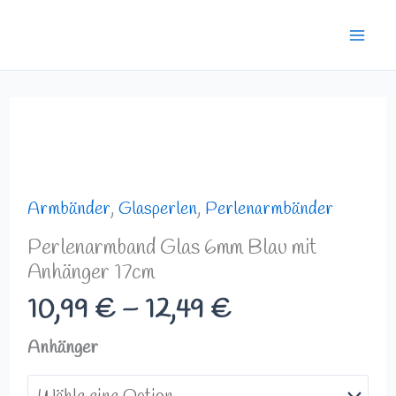
Zum
Mai
Inhalt
Men
springen
Preisspanne:
Perlenarmband
10,99 €
Glas
bis
6mm
12,49 €
Blau
Armbänder
,
Glasperlen
,
Perlenarmbänder
mit
Perlenarmband Glas 6mm Blau mit
Anhänger
Anhänger 17cm
17cm
10,99
€
–
12,49
€
Menge
Anhänger