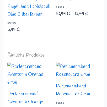
Engel Jade Lapislazuli
Bewertet
10,99
€
–
12,49
€
Blau Silberfarben
mit
0
von
Bewertet
5,99
€
5
mit
0
von
5
Ähnliche Produkte
Preisspanne:
Preisspann
16,49 €
16,49 €
bis
bis
17,99 €
17,99 €
Perlenarmband
Perlenarmband
Rosenquarz 6mm
Aventurin Orange