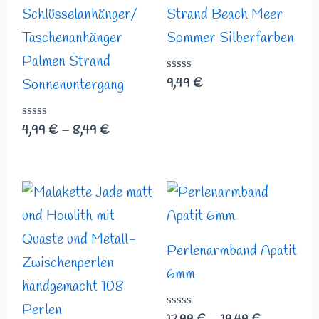
Schlüsselanhänger/
Strand Beach Meer
Taschenanhänger
Sommer Silberfarben
Palmen Strand
Bewertet
9,49
€
Sonnenuntergang
mit
0
von
Bewertet
4,99
€
–
8,49
€
5
mit
0
von
5
Preisspann
17,99 €
bis
19,49 €
Perlenarmband Apatit
6mm
Bewertet