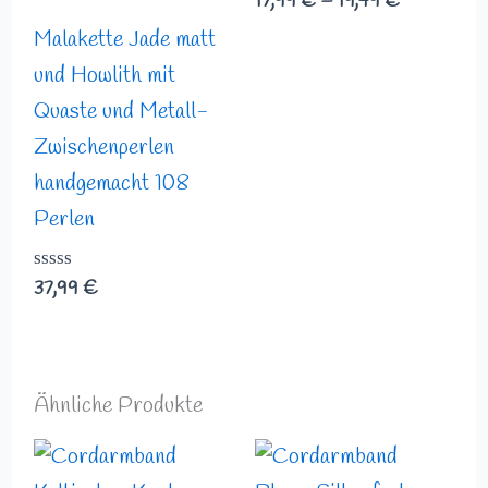
17,99
€
–
19,49
€
mit
0
Malakette Jade matt
von
und Howlith mit
5
Quaste und Metall-
Zwischenperlen
handgemacht 108
Perlen
Bewertet
37,99
€
mit
0
von
5
Ähnliche Produkte