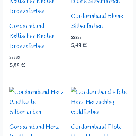
Cordarmband Blume
Cordarmband
Silberfarben
Keltischer Knoten
Bewertet
5,49
€
Bronzefarben
mit
0
von
Bewertet
5,99
€
5
mit
0
von
5
Cordarmband Herz
Cordarmband Pfote