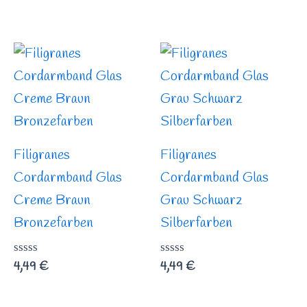
mit
0
von
5
Filigranes
Filigranes
Cordarmband Glas
Cordarmband Glas
Creme Braun
Grau Schwarz
Bronzefarben
Silberfarben
Bewertet
4,49
€
Bewertet
4,49
€
mit
mit
0
0
von
von