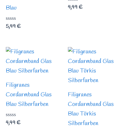
Bewertet
4,49
€
Blau
mit
0
von
Bewertet
5,49
€
5
mit
0
von
5
Filigranes
Cordarmband Glas
Filigranes
Blau Silberfarben
Cordarmband Glas
Blau Türkis
Bewertet
4,49
€
Silberfarben
mit