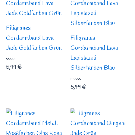
Filigranes
Cordarmband Lava
Filigranes
Jade Goldfarben Grün
Cordarmband Lava
Lapislazuli
Bewertet
5,49
€
Silberfarben Blau
mit
0
von
Bewertet
5,49
€
5
mit
0
von
5