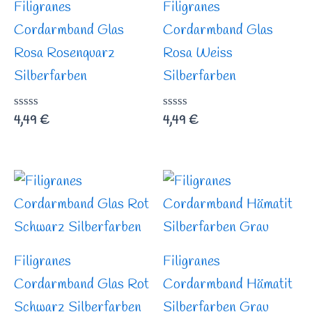
Filigranes
Filigranes
Cordarmband Glas
Cordarmband Glas
Rosa Rosenquarz
Rosa Weiss
Silberfarben
Silberfarben
Bewertet
4,49
€
Bewertet
4,49
€
mit
mit
0
0
von
von
5
5
Filigranes
Filigranes
Cordarmband Glas Rot
Cordarmband Hämatit
Schwarz Silberfarben
Silberfarben Grau