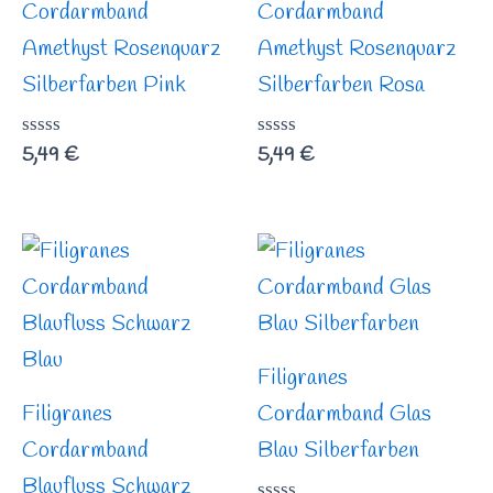
Cordarmband
Cordarmband
Amethyst Rosenquarz
Amethyst Rosenquarz
Silberfarben Pink
Silberfarben Rosa
Bewertet
5,49
€
Bewertet
5,49
€
mit
mit
0
0
von
von
5
5
Filigranes
Filigranes
Cordarmband Glas
Cordarmband
Blau Silberfarben
Blaufluss Schwarz