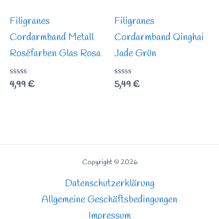
Filigranes
Filigranes
Cordarmband Metall
Cordarmband Qinghai
Roséfarben Glas Rosa
Jade Grün
Bewertet
4,99
€
Bewertet
5,49
€
mit
mit
0
0
von
von
5
5
Copyright © 2026
Datenschutzerklärung
Allgemeine Geschäftsbedingungen
Impressum