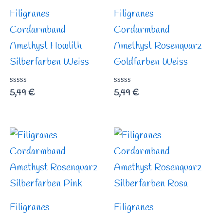
Filigranes
Filigranes
Cordarmband
Cordarmband
Amethyst Howlith
Amethyst Rosenquarz
Silberfarben Weiss
Goldfarben Weiss
Bewertet
5,49
€
Bewertet
5,49
€
mit
mit
0
0
von
von
5
5
Filigranes
Filigranes