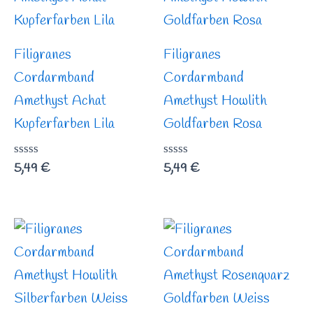
Filigranes
Filigranes
Cordarmband
Cordarmband
Amethyst Achat
Amethyst Howlith
Kupferfarben Lila
Goldfarben Rosa
Bewertet
5,49
€
Bewertet
5,49
€
mit
mit
0
0
von
von
5
5