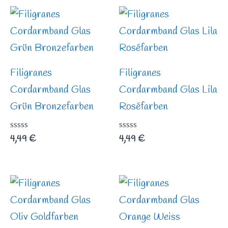
5
5
Filigranes
Filigranes
Cordarmband Glas
Cordarmband Glas Lila
Grün Bronzefarben
Roséfarben
Bewertet
4,49
€
Bewertet
4,49
€
mit
mit
0
0
von
von
5
5