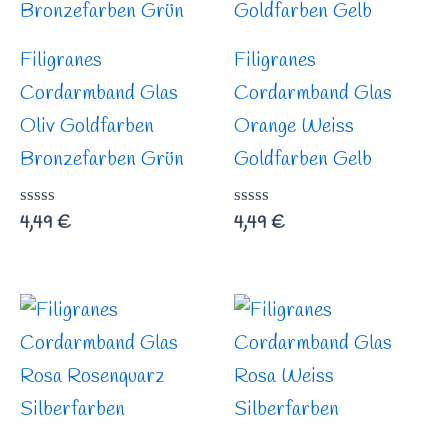
Filigranes
Filigranes
Cordarmband Glas
Cordarmband Glas
Oliv Goldfarben
Orange Weiss
Bronzefarben Grün
Goldfarben Gelb
Bewertet
4,49
€
Bewertet
4,49
€
mit
mit
0
0
von
von
5
5