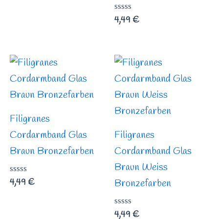
0
von
Bewertet
4,49
€
5
mit
0
von
5
Filigranes
Cordarmband Glas
Filigranes
Braun Bronzefarben
Cordarmband Glas
Braun Weiss
Bewertet
4,49
€
Bronzefarben
mit
0
von
Bewertet
4,49
€
5