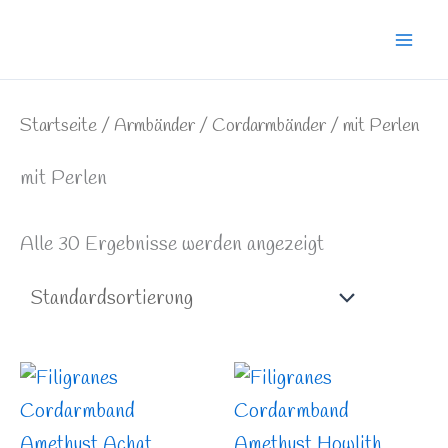
Zum
Mai
Inhalt
Men
springen
Startseite
/
Armbänder
/
Cordarmbänder
/ mit Perlen
mit Perlen
Alle 30 Ergebnisse werden angezeigt