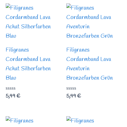
5
5
Filigranes
Filigranes
Cordarmband Lava
Cordarmband Lava
Achat Silberfarben
Aventurin
Blau
Bronzefarben Grün
Bewertet
5,49
€
Bewertet
5,49
€
mit
mit
0
0
von
von
5
5