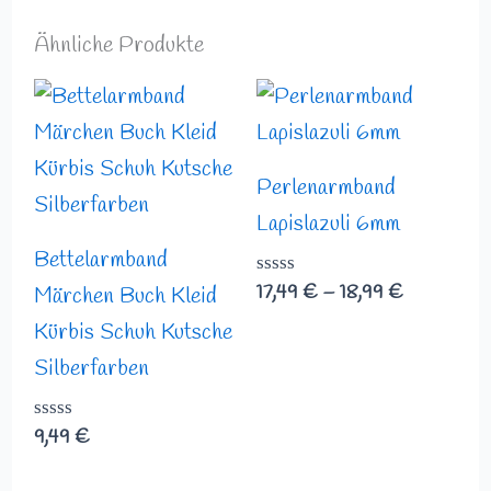
Ähnliche Produkte
Preisspann
17,49 €
bis
18,99 €
Perlenarmband
Lapislazuli 6mm
Bettelarmband
Bewertet
17,49
€
–
18,99
€
Märchen Buch Kleid
mit
0
Kürbis Schuh Kutsche
von
Silberfarben
5
Bewertet
9,49
€
mit
0
von