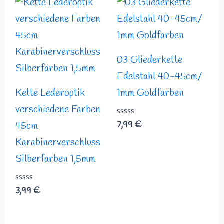
03 Gliederkette
Edelstahl 40-45cm/
Kette Lederoptik
1mm Goldfarben
verschiedene Farben
Bewertet
7,99
€
45cm
mit
0
Karabinerverschluss
von
Silberfarben 1,5mm
5
Bewertet
3,99
€
mit
0
von
5