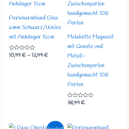
Perlenarmband Glas
6mm Schwarz/Weiss
mit Anhänger 15cm
Malakette Magnesit
mit Quaste und
10,99
€
–
12,49
€
Bewertet
Metall-
mit
Zwischenperlen
0
von
handgemacht 108
5
Perlen
38,49
€
Bewertet
mit
0
von
5
Ursprünglicher
Aktueller
Preisspann
Angebot!