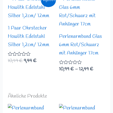
Preis
Preis
10,99 €
war:
ist:
bis
10,49 €
9,44 €.
12,49 €
1 Paar Ohrstecker
Howlith Edelstahl
Perlenarmband Glas
Silber 1,2cm/ 12mm
6mm Rot/Schwarz
mit Anhänger 17cm
10,49
€
9,44
€
Bewertet
mit
10,99
€
–
12,49
€
Bewertet
0
mit
von
0
5
von
5
Ähnliche Produkte
Preisspanne:
Preisspann
16,99 €
17,99 €