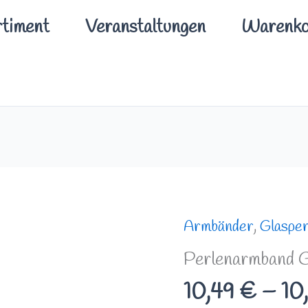
timent
Veranstaltungen
Warenko
Perlenarmband
Armbänder
,
Glasper
Glas
Perlenarmband 
6mm
10,49
€
–
10
Pink