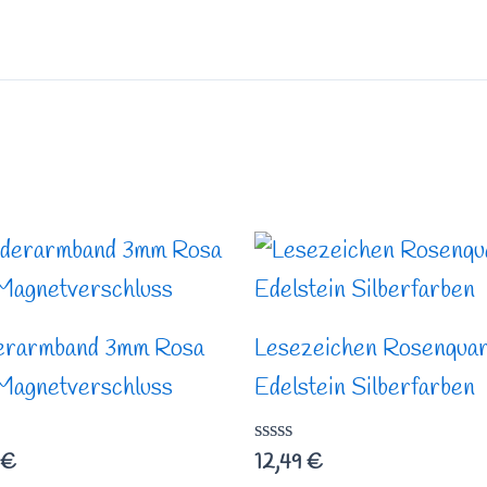
erarmband 3mm Rosa
Lesezeichen Rosenqua
 Magnetverschluss
Edelstein Silberfarben
rtet
Bewertet
€
12,49
€
mit