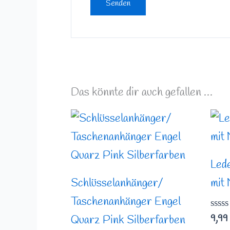
Das könnte dir auch gefallen …
Led
Schlüsselanhänger/
mit
Taschenanhänger Engel
Bewe
9,99
Quarz Pink Silberfarben
mit