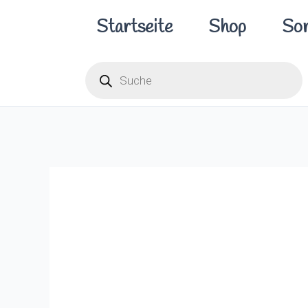
Zum
Startseite
Shop
Sor
Inhalt
springen
Products
search