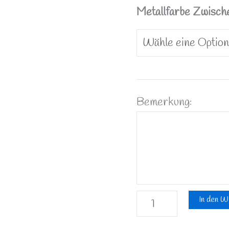
16cm
Metallfarbe Zwisch
Menge
Bemerkung:
In den W