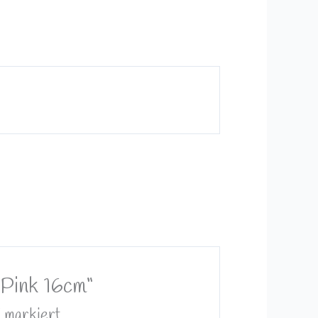
 Pink 16cm“
*
markiert