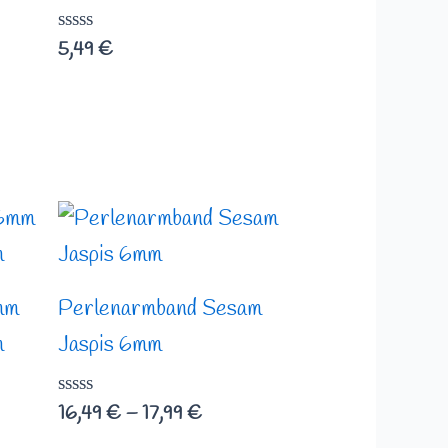
Bewertet
5,49
€
mit
0
von
5
nne:
Preisspanne:
16,49 €
bis
17,99 €
mm
Perlenarmband Sesam
m
Jaspis 6mm
Bewertet
16,49
€
–
17,99
€
mit
0