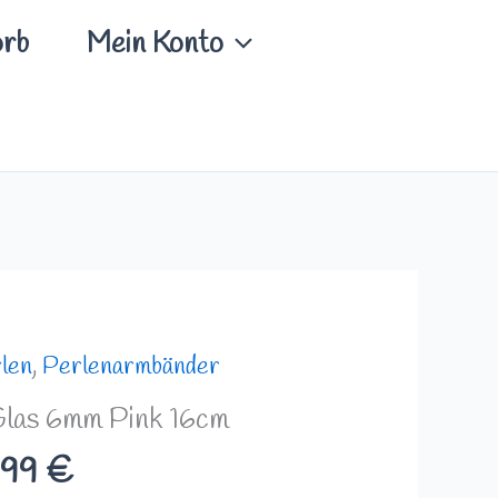
rb
Mein Konto
Preisspanne:
len
,
Perlenarmbänder
10,49 €
Glas 6mm Pink 16cm
bis
,99
€
10,99 €