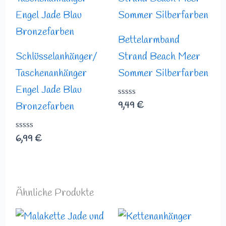
Bettelarmband
Schlüsselanhänger/
Strand Beach Meer
Taschenanhänger
Sommer Silberfarben
Engel Jade Blau
Bewertet
9,49
€
Bronzefarben
mit
0
von
Bewertet
6,99
€
5
mit
0
von
5
Ähnliche Produkte