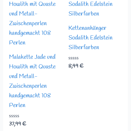
Kettenanhänger
Sodalith Edelstein
Silberfarben
Malakette Jade und
Bewertet
8,49
€
Howlith mit Quaste
mit
0
und Metall-
von
Zwischenperlen
5
handgemacht 108
Perlen
Bewertet
37,99
€
mit