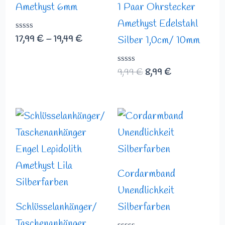
Amethyst 6mm
1 Paar Ohrstecker
Amethyst Edelstahl
Bewertet
17,99
€
–
19,49
€
Silber 1,0cm/ 10mm
mit
0
von
Bewertet
9,99
€
8,99
€
5
mit
0
von
5
Cordarmband
Unendlichkeit
Schlüsselanhänger/
Silberfarben
Taschenanhänger