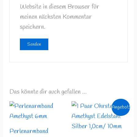
Website in diesem Browser für
meinen nächsten Kommentar
speichern.
Das könnte dir auch gefallen …
Preisspanne:
Ursprünglicher
Aktueller
Angebot!
17,99 €
Preis
Preis
bis
war:
ist:
19,49 €
9,99 €
8,99 €.
Perlenarmband