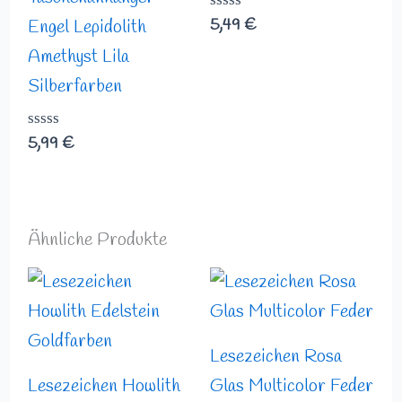
Bewertet
5,49
€
Engel Lepidolith
mit
0
Amethyst Lila
von
Silberfarben
5
Bewertet
5,99
€
mit
0
von
5
Ähnliche Produkte
Lesezeichen Rosa
Lesezeichen Howlith
Glas Multicolor Feder