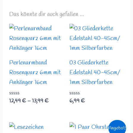
Das könnte dir auch gefallen …
Preisspanne:
12,49 €
bis
13,99 €
Perlenarmband
03 Gliederkette
Rosenquarz 6mm mit
Edelstahl 40-45cm/
Anhänger 16cm
1mm Silberfarben
Bewertet
12,49
€
–
13,99
€
Bewertet
6,99
€
mit
mit
0
0
von
von
5
5
Ursprünglicher
Aktueller
Angebot!
Preis
Preis