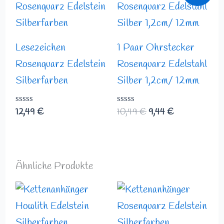
war:
ist:
10,49 €
9,44 €.
Lesezeichen
1 Paar Ohrstecker
Rosenquarz Edelstein
Rosenquarz Edelstahl
Silberfarben
Silber 1,2cm/ 12mm
Bewertet
12,49
€
Bewertet
10,49
€
9,44
€
mit
mit
0
0
von
von
5
5
Ähnliche Produkte