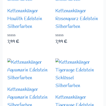
Kettenanhänger
Kettenanhänger
Howlith Edelstein
Rosenquarz Edelstein
Silberfarben
Silberfarben
Bewertet
7,99
€
Bewertet
7,99
€
mit
mit
0
0
von
von
5
5
Kettenanhänger
Aquamarin Edelstein
Kettenanhänger
Silberfarben
Tigerauge Edelstein