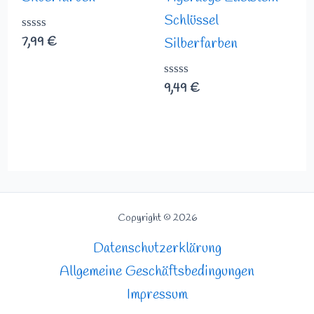
Schlüssel
Bewertet
7,99
€
Silberfarben
mit
0
von
Bewertet
9,49
€
5
mit
0
von
5
Copyright © 2026
Datenschutzerklärung
Allgemeine Geschäftsbedingungen
Impressum