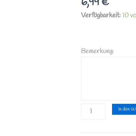
6,99
€
Menge
Verfügbarkeit:
10 vo
Bemerkung:
In den W