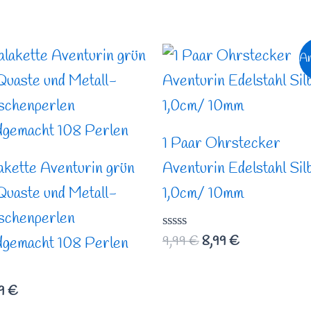
Ursprünglicher
Aktueller
An
Preis
Preis
war:
ist:
9,99 €
8,99 €.
1 Paar Ohrstecker
akette Aventurin grün
Aventurin Edelstahl Sil
Quaste und Metall-
1,0cm/ 10mm
schenperlen
Bewertet
9,99
€
8,99
€
dgemacht 108 Perlen
mit
0
von
rtet
5
49
€