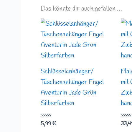
Das könnte dir auch gefallen …
Schlüsselanhänger/
Mal
Taschenanhänger Engel
mit 
Aventurin Jade Grün
Zwi
Silberfarben
han
Bewertet
Bewe
5,99
€
33,
mit
mit