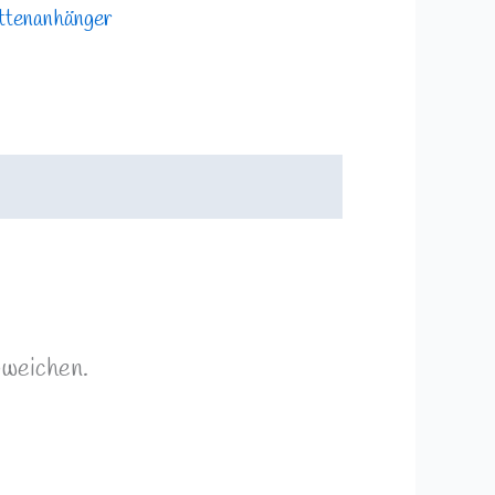
ttenanhänger
bweichen.