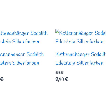
tenanhänger Sodalith
Kettenanhänger Sodalit
stein Silberfarben
Edelstein Silberfarben
rtet
Bewertet
€
8,49
€
mit
0
von
5