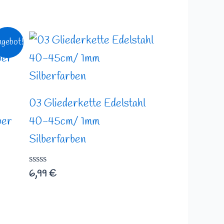
gebot!
03 Gliederkette Edelstahl
ber
40-45cm/ 1mm
Silberfarben
Bewertet
6,99
€
mit
0
von
5