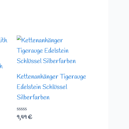
h
Kettenanhänger Tigerauge
Edelstein Schlüssel
Silberfarben
Bewertet
9,49
€
mit
0