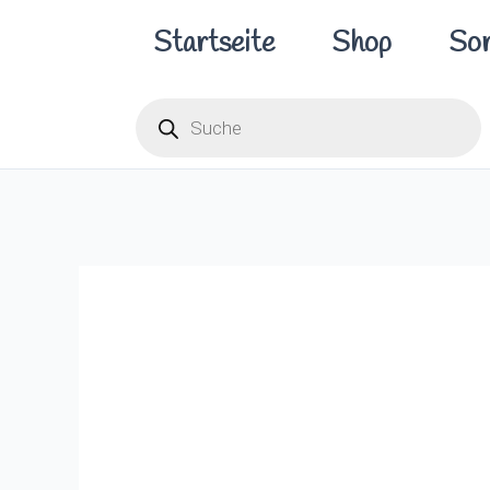
Zum
Startseite
Shop
Sor
Inhalt
springen
Products
search