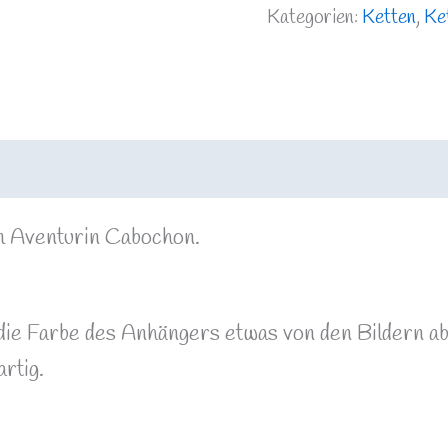
Kategorien:
Ketten
,
Ke
m Aventurin Cabochon.
n die Farbe des Anhängers etwas von den Bildern a
rtig.