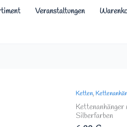
timent
Veranstaltungen
Warenko
Kettenanhänger
Ketten
,
Kettenanhä
Aventurin
Kettenanhänger 
Edelstein
Silberfarben
Silberfarben