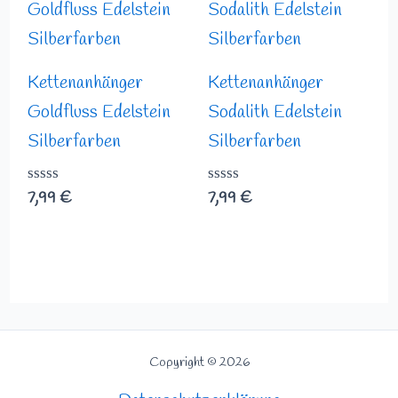
Kettenanhänger
Kettenanhänger
Goldfluss Edelstein
Sodalith Edelstein
Silberfarben
Silberfarben
Bewertet
7,99
€
Bewertet
7,99
€
mit
mit
0
0
von
von
5
5
Copyright © 2026