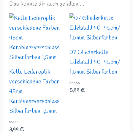
Das könnte dir auch gefallen …
07 Gliederkette
Edelstahl 40-45cm/
Kette Lederoptik
1,6mm Silberfarben
verschiedene Farben
Bewertet
5,99
€
45cm
mit
0
Karabinerverschluss
von
Silberfarben 1,5mm
5
Bewertet
3,99
€