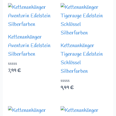
Kettenanhänger
Aventurin Edelstein
Kettenanhänger
Silberfarben
Tigerauge Edelstein
Schlüssel
Bewertet
7,99
€
Silberfarben
mit
0
von
Bewertet
9,49
€
5
mit
0
von
5