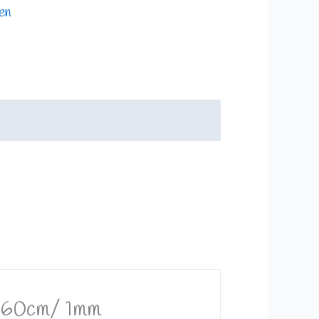
en
hl 60cm/ 1mm