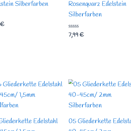
stein Silberfarben
Rosenquarz Edelstein
Silberfarben
rtet
€
Bewertet
7,99
€
mit
0
von
5
liederkette Edelstahl
05 Gliederkette Edelst