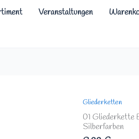
timent
Veranstaltungen
Warenko
01
Gliederketten
Gliederkette
01 Gliederkette
Edelstahl
Silberfarben
60cm/