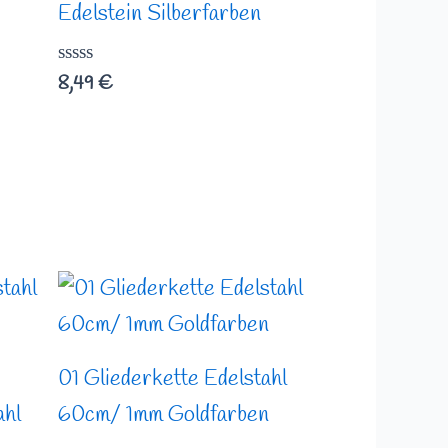
Edelstein Silberfarben
Bewertet
8,49
€
mit
0
von
5
01 Gliederkette Edelstahl
ahl
60cm/ 1mm Goldfarben