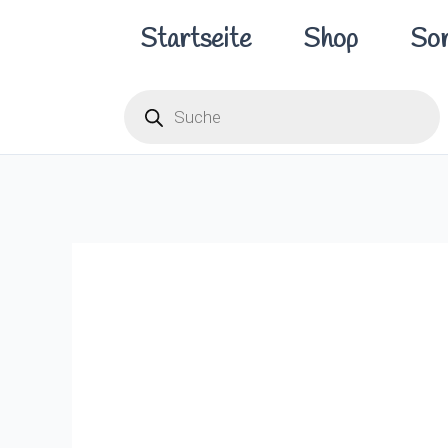
Zum
Startseite
Shop
Sor
Inhalt
springen
Products
search