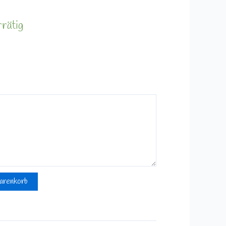
rrätig
arenkorb