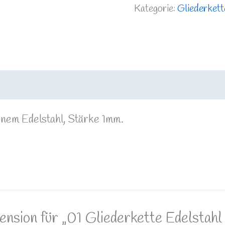
Kategorie:
Gliederkett
enem Edelstahl, Stärke 1mm.
zension für „01 Gliederkette Edelsta