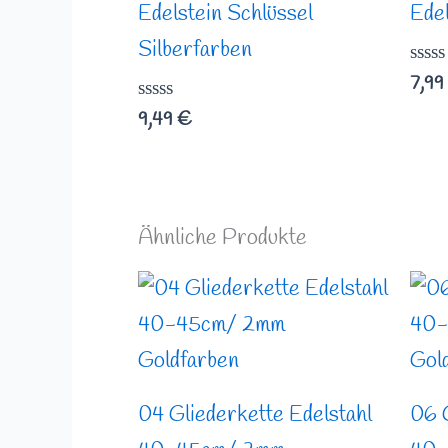
Edelstein Schlüssel
Edel
Silberfarben
Bewe
7,99
mit
Bewertet
0
9,49
€
mit
von
0
5
von
5
Ähnliche Produkte
04 Gliederkette Edelstahl
06 G