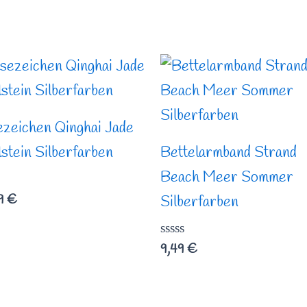
ezeichen Qinghai Jade
stein Silberfarben
Bettelarmband Strand
Beach Meer Sommer
rtet
49
€
Silberfarben
Bewertet
9,49
€
mit
0
von
5