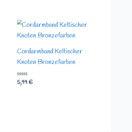
Cordarmband Keltischer
Knoten Bronzefarben
Bewertet
5,99
€
mit
0
von
5