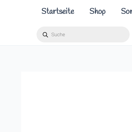
Zum
Startseite
Shop
Sor
Inhalt
springen
Products
search