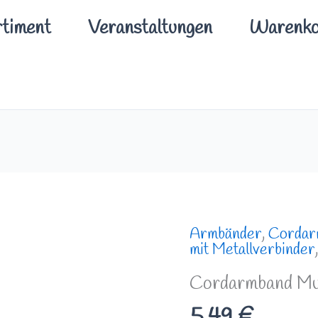
timent
Veranstaltungen
Warenko
Cordarmband
Armbänder
,
Cordar
mit Metallverbinder
Muschel
Silberfarben
Cordarmband Mus
Menge
5,49
€