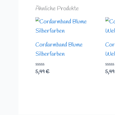
Ähnliche Produkte
Cordarmband Blume
Cor
Silberfarben
Wel
Bewertet
Bewe
5,49
€
5,4
mit
mit
0
0
von
von
5
5