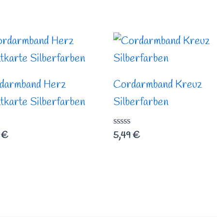
darmband Herz
Cordarmband Kreuz
tkarte Silberfarben
Silberfarben
rtet
Bewertet
9
€
5,49
€
mit
0
von
5