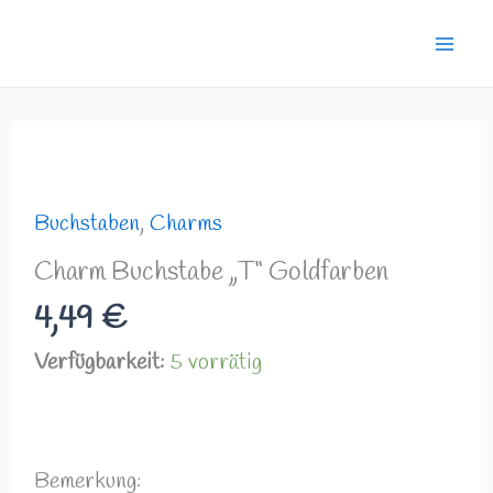
Zum
Mai
Inhalt
Men
springen
Charm
Buchstabe
"T"
Buchstaben
,
Charms
Goldfarben
Charm Buchstabe „T“ Goldfarben
Menge
4,49
€
Verfügbarkeit:
5 vorrätig
Bemerkung: