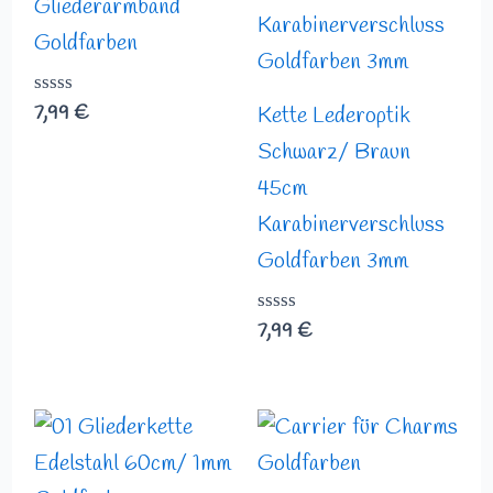
Gliederarmband
Goldfarben
Bewertet
7,99
€
Kette Lederoptik
mit
0
Schwarz/ Braun
von
45cm
5
Karabinerverschluss
Goldfarben 3mm
Bewertet
7,99
€
mit
0
von
5