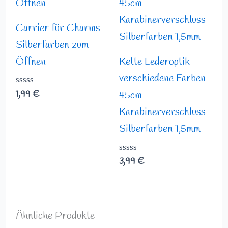
Carrier für Charms
Silberfarben zum
Öffnen
Kette Lederoptik
verschiedene Farben
Bewertet
1,99
€
45cm
mit
0
Karabinerverschluss
von
Silberfarben 1,5mm
5
Bewertet
3,99
€
mit
0
von
5
Ähnliche Produkte