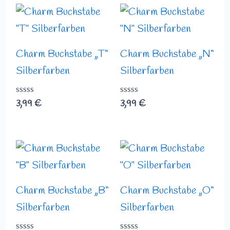
Charm Buchstabe „T“
Charm Buchstabe „N“
Silberfarben
Silberfarben
Bewertet
3,99
€
Bewertet
3,99
€
mit
mit
0
0
von
von
5
5
Charm Buchstabe „B“
Charm Buchstabe „O“
Silberfarben
Silberfarben