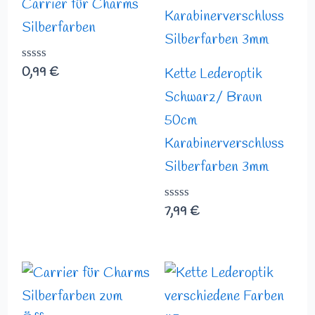
Carrier für Charms
Silberfarben
Bewertet
0,99
€
Kette Lederoptik
mit
0
Schwarz/ Braun
von
50cm
5
Karabinerverschluss
Silberfarben 3mm
Bewertet
7,99
€
mit
0
von
5