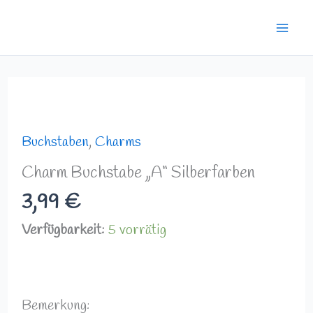
Zum
Mai
Inhalt
Men
springen
Charm
Buchstabe
"A"
Buchstaben
,
Charms
Silberfarben
Charm Buchstabe „A“ Silberfarben
Menge
3,99
€
Verfügbarkeit:
5 vorrätig
Bemerkung: