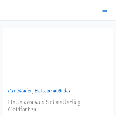
Zum
Mai
Inhalt
Men
springen
Bettelarmband
Schmetterling
Goldfarben
Menge
Armbänder
,
Bettelarmbänder
Bettelarmband Schmetterling
Goldfarben