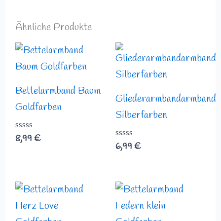
5
5
Ähnliche Produkte
Bettelarmband Baum
Gliederarmbandarmband
Goldfarben
Silberfarben
Bewertet
8,99
€
Bewertet
6,99
€
mit
mit
0
0
von
von
5
5