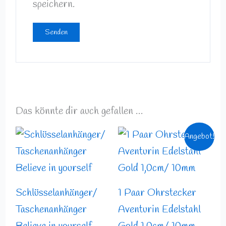
speichern.
Das könnte dir auch gefallen …
Preisspanne:
Ursprünglicher
Aktueller
Angebot!
4,99 €
Preis
Preis
bis
war:
ist:
8,49 €
10,49 €
9,44 €.
Schlüsselanhänger/
1 Paar Ohrstecker
Taschenanhänger
Aventurin Edelstahl