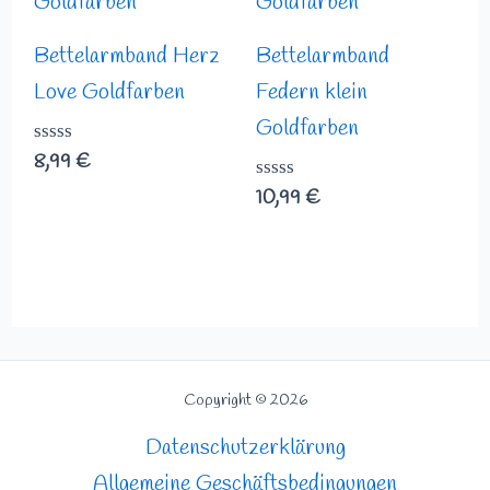
Bettelarmband Herz
Bettelarmband
Love Goldfarben
Federn klein
Goldfarben
Bewertet
8,99
€
mit
Bewertet
10,99
€
0
mit
von
0
5
von
5
Copyright © 2026
Datenschutzerklärung
Allgemeine Geschäftsbedingungen