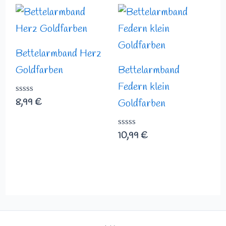
5
5
Bettelarmband Herz
Goldfarben
Bettelarmband
Federn klein
Bewertet
8,99
€
Goldfarben
mit
0
von
Bewertet
10,99
€
5
mit
0
von
5