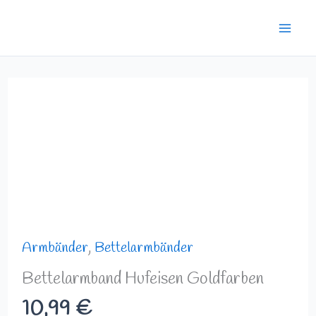
Zum
Mai
Inhalt
Men
springen
Bettelarmband
Hufeisen
Goldfarben
Menge
Armbänder
,
Bettelarmbänder
Bettelarmband Hufeisen Goldfarben
10,99
€