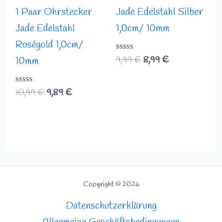
1 Paar Ohrstecker
Jade Edelstahl Silber
Jade Edelstahl
1,0cm/ 10mm
Roségold 1,0cm/
Bewertet
9,99
€
8,99
€
10mm
mit
0
von
Bewertet
10,99
€
9,89
€
5
mit
0
von
5
Copyright © 2026
Datenschutzerklärung