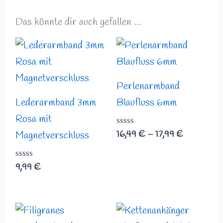
Das könnte dir auch gefallen …
Preisspann
16,49 €
bis
17,99 €
Perlenarmband
Lederarmband 3mm
Blaufluss 6mm
Rosa mit
Bewertet
16,49
€
–
17,99
€
Magnetverschluss
mit
0
von
Bewertet
9,99
€
5
mit
0
von
5