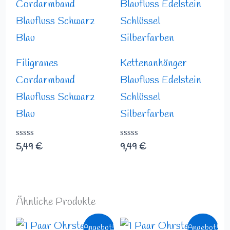
Filigranes
Kettenanhänger
Cordarmband
Blaufluss Edelstein
Blaufluss Schwarz
Schlüssel
Blau
Silberfarben
Bewertet
5,49
€
Bewertet
9,49
€
mit
mit
0
0
von
von
5
5
Ähnliche Produkte
Ursprünglicher
Aktueller
Ursprünglicher
Aktueller
Angebot!
Angebot!