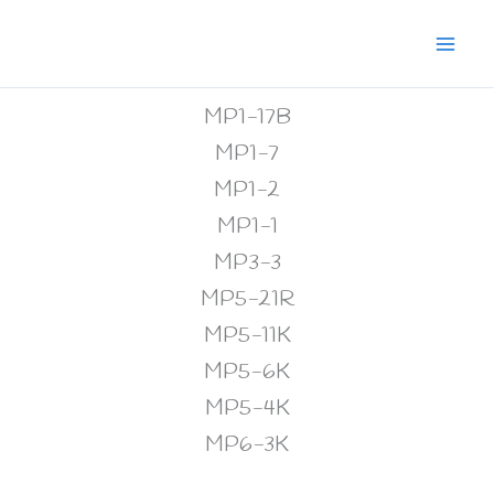
Zum
Mai
Inhalt
Men
springen
MP1-17B
MP1-7
MP1-2
MP1-1
MP3-3
MP5-21R
MP5-11K
MP5-6K
MP5-4K
MP6-3K